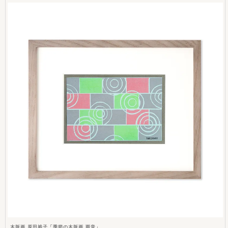
木版画 原田裕子「季節の木版画 雨音」