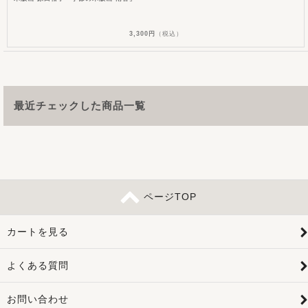
3,300円
（税込）
最近チェックした商品一覧
ページTOP
カートを見る
よくある質問
お問い合わせ