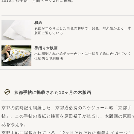
2016京都手帖 月間ページ2月に掲載。
和紙
表面がつるりとした白色の和紙で、発色、耐久性がよく、木
版画に適している
手摺り木版画
木に彫刻された絵柄を一色ごとに手摺りで紙に色づけていく
伝統的な印刷技法
京都手帖に掲載された12ヶ月の木版画
京都の歳時記を網羅した、京都通必携のスケジュール帳「京都手
帖」。この手帖の表紙と挿画を原田裕子が担当し、木版画の原画
花を添える。
京都手帖に掲載されている、12ヶ月それぞれの季節をイメージし