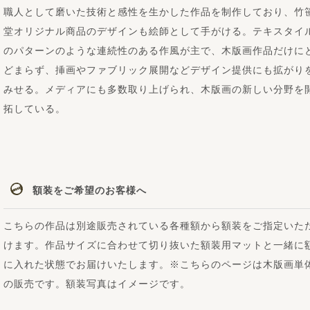
職人として磨いた技術と感性を生かした作品を制作しており、竹
堂オリジナル商品のデザインも絵師として手がける。テキスタイ
のパターンのような連続性のある作風が主で、木版画作品だけに
どまらず、挿画やファブリック展開などデザイン提供にも拡がり
みせる。メディアにも多数取り上げられ、木版画の新しい分野を
拓している。
額装をご希望のお客様へ
こちらの作品は別途販売されている各種額から額装をご指定いた
けます。作品サイズに合わせて切り抜いた額装用マットと一緒に
に入れた状態でお届けいたします。※こちらのページは木版画単
の販売です。額装写真はイメージです。