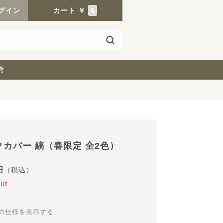
グイン
カート
￥
0
貨
クカバー 縞（春限定 全2色）
円
（税込）
ut
の仕様を表示する