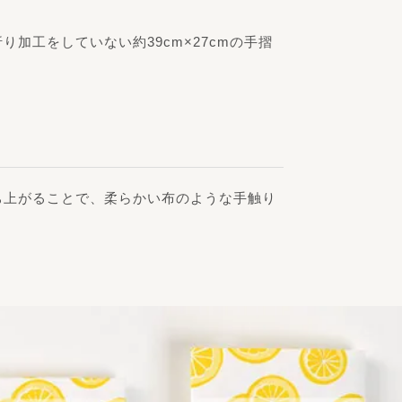
工をしていない約39cm×27cmの手摺
ち上がることで、柔らかい布のような手触り
。