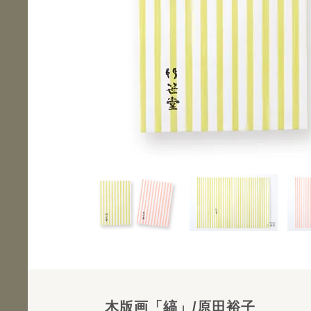
木版画「縞」/原田裕子