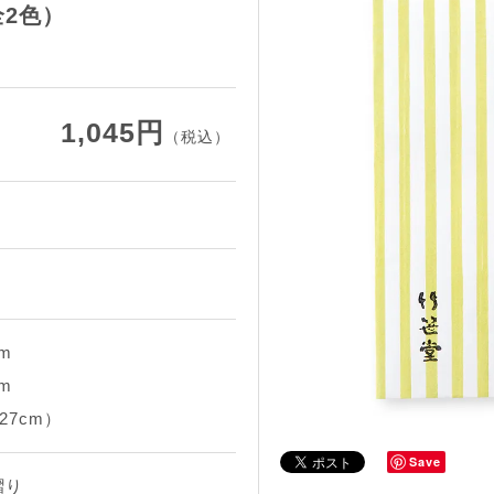
全2色）
1,045円
（税込）
cm
cm
27cm）
Save
摺り