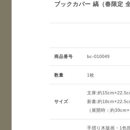
ブックカバー 縞（春限定 
商品番号
bc-010049
数量
1枚
文庫:約15cm×22.5
サイズ
新書:約18cm×22.5
（展開時：約39cm×
手摺り木版画・1色