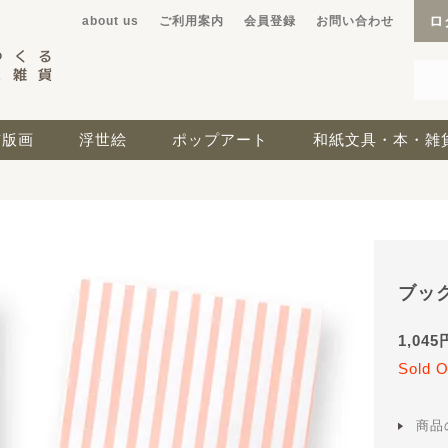
ロ
about us
ご利用案内
会員登録
お問い合わせ
京版画
浮世絵
ポップアート
和紙文具・本・雑
ブッ
1,045
Sold O
商品