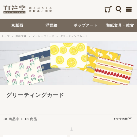
京版画
浮世絵
ポップアート
和紙文具・雑貨
トップ
和紙文具
メッセージカード
グリーティングカード
グリーティングカード
18
商品中
1
-
18
商品
1