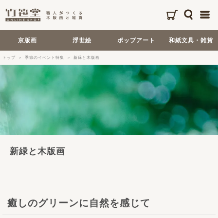
京版画
浮世絵
ポップアート
和紙文具・雑貨
トップ
季節のイベント特集
新緑と木版画
新緑と木版画
癒しのグリーンに自然を感じて