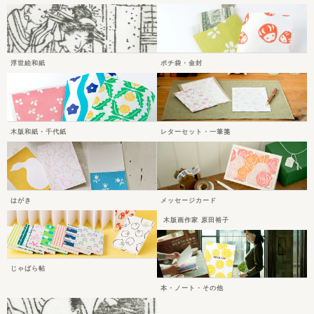
浮世絵和紙
ポチ袋・金封
木版和紙・千代紙
レターセット・一筆箋
はがき
メッセージカード
木版画作家 原田裕子
じゃばら帖
本・ノート・その他