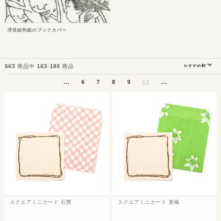
浮世絵和紙のブックカバー
663
商品中
163
-
180
商品
...
6
7
8
9
10
...
スクエアミニカード 石畳
スクエアミニカード 夏楓