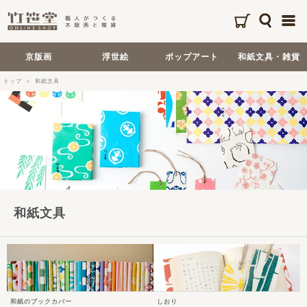
京版画
浮世絵
ポップアート
和紙文具・雑貨
トップ
和紙文具
和紙文具
和紙のブックカバー
しおり