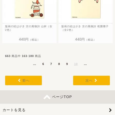
版画の絵はがき 京の風物詩 山鉾（全
版画の絵はがき 京の風物詩 祇園囃子
2色）
（全2色）
440円
440円
（税込）
（税込）
663
商品中
163
-
180
商品
...
6
7
8
9
10
...
前へ
次へ
ページTOP
カートを見る