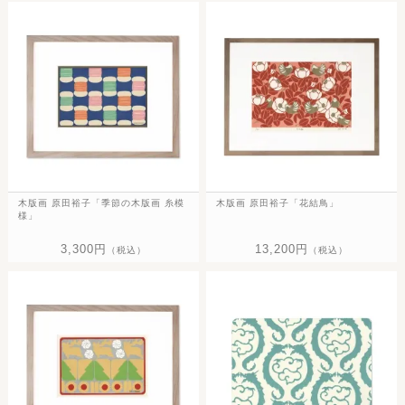
木版画 原田裕子「季節の木版画 糸模
木版画 原田裕子「花結鳥」
様」
3,300円
13,200円
（税込）
（税込）