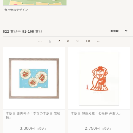
食べ物のデザイン
822
商品中
91
-
108
商品
...
6
7
8
9
10
...
木版画 原田裕子「季節の木版画 雪輪
木版画 加藤光穂「七福神 弁財天」
雛」
3,300円
2,750円
（税込）
（税込）