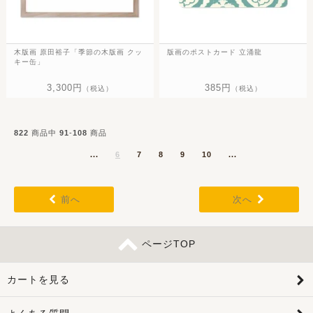
木版画 原田裕子「季節の木版画 クッ
版画のポストカード 立涌龍
キー缶」
3,300円
385円
（税込）
（税込）
822
商品中
91
-
108
商品
...
6
7
8
9
10
...
前へ
次へ
ページTOP
カートを見る