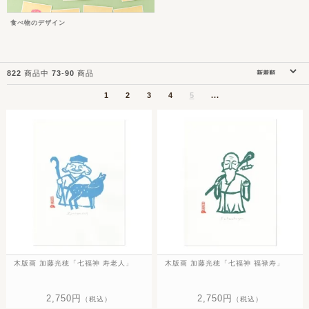
食べ物のデザイン
822
商品中
73
-
90
商品
1
2
3
4
5
...
木版画 加藤光穂「七福神 寿老人」
木版画 加藤光穂「七福神 福禄寿」
2,750円
2,750円
（税込）
（税込）