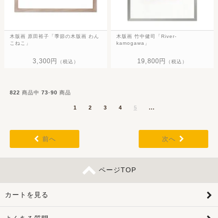
木版画 原田裕子「季節の木版画 わん
木版画 竹中健司「River-
こねこ」
kamogawa」
3,300円
19,800円
（税込）
（税込）
822
商品中
73
-
90
商品
1
2
3
4
5
...
前へ
次へ
ページTOP
カートを見る