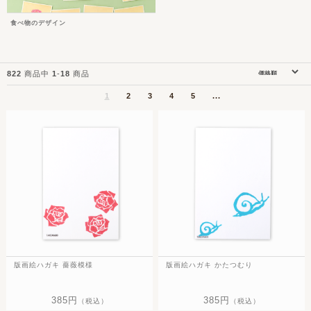
食べ物のデザイン
822
商品中
1
-
18
商品
1
2
3
4
5
...
版画絵ハガキ 薔薇模様
版画絵ハガキ かたつむり
385円
385円
（税込）
（税込）