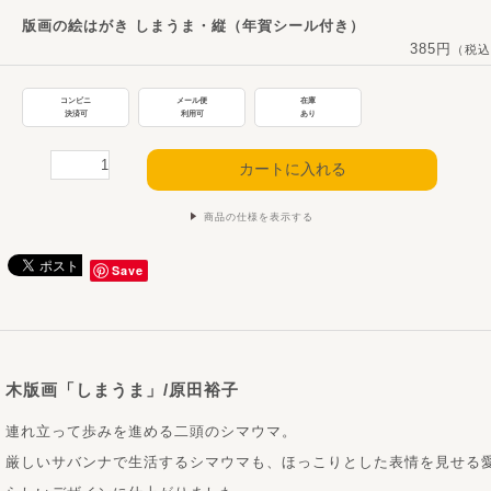
版画の絵はがき しまうま・縦（年賀シール付き）
385円
（税込
コンビニ
メール便
在庫
決済可
利用可
あり
商品の仕様を表示する
Save
木版画「しまうま」/原田裕子
連れ立って歩みを進める二頭のシマウマ。
厳しいサバンナで生活するシマウマも、ほっこりとした表情を見せる