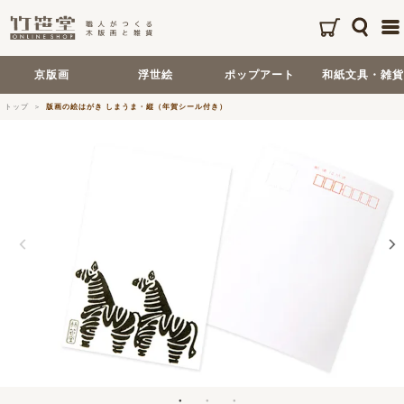
京版画
浮世絵
ポップアート
和紙文具・雑貨
トップ
版画の絵はがき しまうま・縦（年賀シール付き）