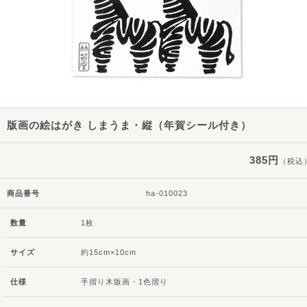
版画の絵はがき しまうま・縦（年賀シール付き）
385円
（税込
商品番号
ha-010023
数量
1枚
サイズ
約15cm×10cm
仕様
手摺り木版画・1色摺り