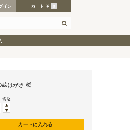
グイン
カート
￥
0
貨
の絵はがき 桜
（税込）