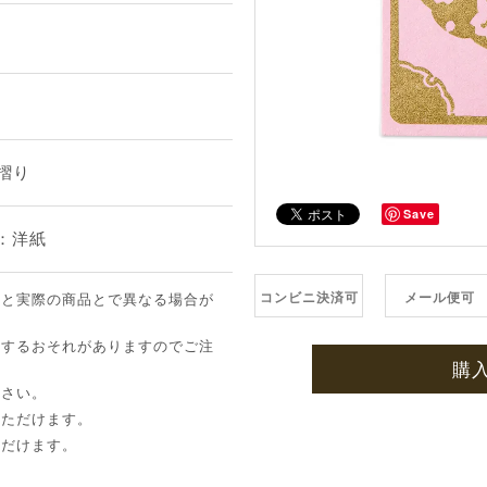
摺り
Save
面：洋紙
コンビニ決済可
メール便可
像と実際の商品とで異なる場合が
ちするおそれがありますのでご注
購
下さい。
いただけます。
ただけます。