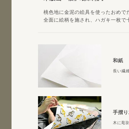
桃色地に金泥の絵具を使ったおめで
全面に絵柄を施され、ハガキ一枚で
和紙
長い繊
手摺り
木に彫