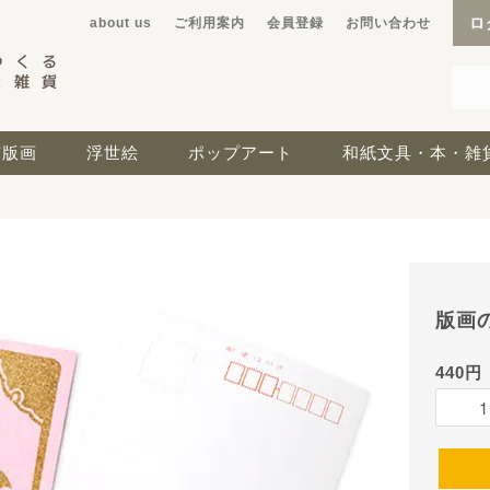
ロ
about us
ご利用案内
会員登録
お問い合わせ
京版画
浮世絵
ポップアート
和紙文具・本・雑
版画
440円