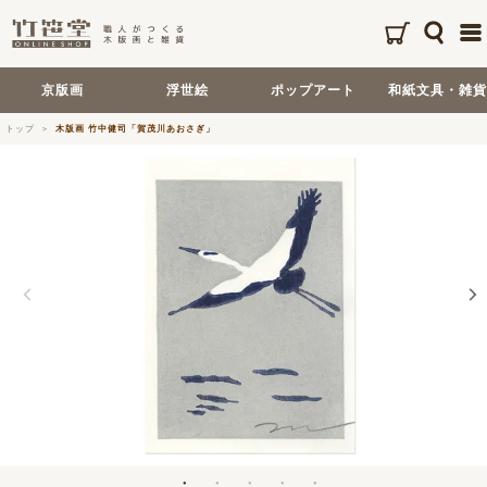
京版画
浮世絵
ポップアート
和紙文具・雑貨
トップ
木版画 竹中健司「賀茂川あおさぎ」