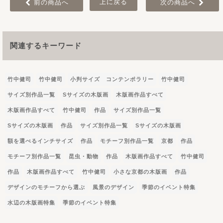
上に戻る
前の商品へ
次の商品へ
関連するキーワード
竹中健司
竹中健司
小判サイズ コンテンポラリー
竹中健司
サイズ別作品一覧
Sサイズの木版画
木版画作品すべて
木版画作品すべて
竹中健司
作品
サイズ別作品一覧
Sサイズの木版画
作品
サイズ別作品一覧
Sサイズの木版画
額を選べるインチサイズ
作品
モチーフ別作品一覧
京都
作品
モチーフ別作品一覧
昆虫・動物
作品
木版画作品すべて
竹中健司
作品
木版画作品すべて
竹中健司
小さな京都の木版画
作品
デザインのモチーフから選ぶ
風景のデザイン
季節のイベント特集
水辺の木版画特集
季節のイベント特集