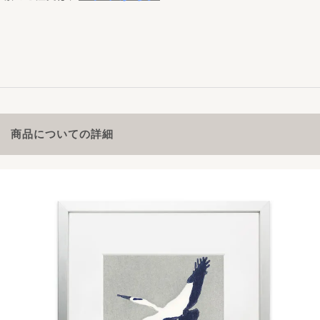
商品についての詳細