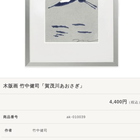
木版画 竹中健司「賀茂川あおさぎ」
4,400円
（税込
商品番号
ak-010039
作者
竹中健司