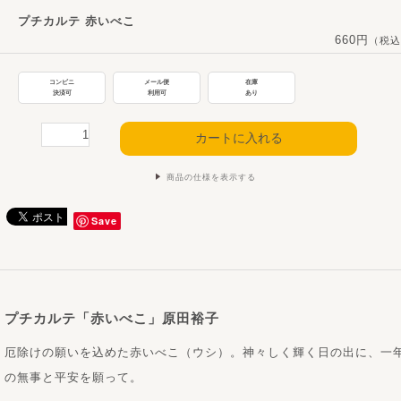
プチカルテ 赤いべこ
660円
（税込
コンビニ
メール便
在庫
決済可
利用可
あり
商品の仕様を表示する
Save
プチカルテ「赤いべこ」原田裕子
厄除けの願いを込めた赤いべこ（ウシ）。神々しく輝く日の出に、一
の無事と平安を願って。