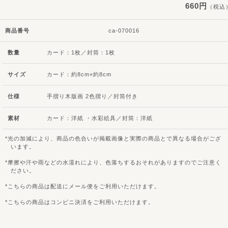
660円
（税込
商品番号
ca-070016
数量
カード：1枚／封筒：1枚
サイズ
カード：約8cm×約8cm
仕様
手摺り木版画 2色摺り／封筒付き
素材
カード：洋紙 ・水彩絵具／封筒：洋紙
光の加減により、商品の色合いが掲載画像と実際の商品とで異なる場合がござ
います。
摩擦や汗や雨などの水濡れにより、色落ちするおそれがありますのでご注意く
ださい。
こちらの商品は配送にメール便をご利用いただけます。
こちらの商品はコンビニ決済をご利用いただけます。