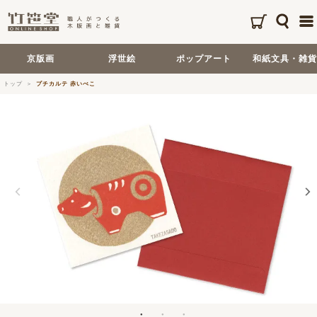
京版画
浮世絵
ポップアート
和紙文具・雑貨
トップ
プチカルテ 赤いべこ