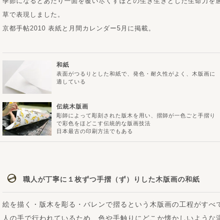
季節になるとあたり一面を覆い尽くすほどの生き生きとした生命力を
草で表現しました。
京都手帖2010 表紙と月間カレンダー5月に掲載。
和紙
表面がつるりとした和紙で、発色・耐久性がよく、木版画に
適している
伝統木版画
彫師によって彫刻された版木を用い、摺師が一色ごと手摺り
で彩色をほどこす伝統的な版画技法
日本最古の印刷方法でもある
職人が丁寧に１枚ずつ手摺（ず）りした木版画の和紙
絵を描く・版木を彫る・バレンで摺るという木版画の工程がすべ
人の手で行われているため、色や手触りにどこか懐かしいような