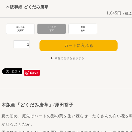
木版和紙 どくだみ唐草
1,045円
（税込
コンビニ
メール便
在庫
決済可
不可
あり
商品の仕様を表示する
Save
木版画「どくだみ唐草」/原田裕子
夏の初め、庭先でハートの形の葉を生い茂らせ、たくさんの白い花を
かせるどくだみ。