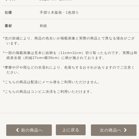
仕様
手摺り木版画・1色摺り
素材
和紙
光の加減により、商品の色合いが掲載画像と実際の商品とで異なる場合がござ
います。
一部の掲載画像は見本に絵柄を（11cm×11cm）切り取ったものです。実際は和
紙表全面（約縦27cm×横39cm）に柄が施されております。
摩擦や汗や雨などの水濡れにより、色落ちするおそれがありますのでご注意く
ださい。
こちらの商品は配送にメール便をご利用いただけません。
こちらの商品はコンビニ決済をご利用いただけます。
上に戻る
前の商品へ
次の商品へ