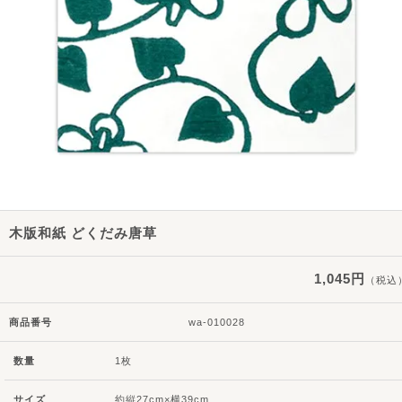
木版和紙 どくだみ唐草
1,045円
（税込
商品番号
wa-010028
数量
1枚
サイズ
約縦27cm×横39cm