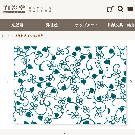
京版画
浮世絵
ポップアート
和紙文具・雑貨
トップ
木版和紙 どくだみ唐草