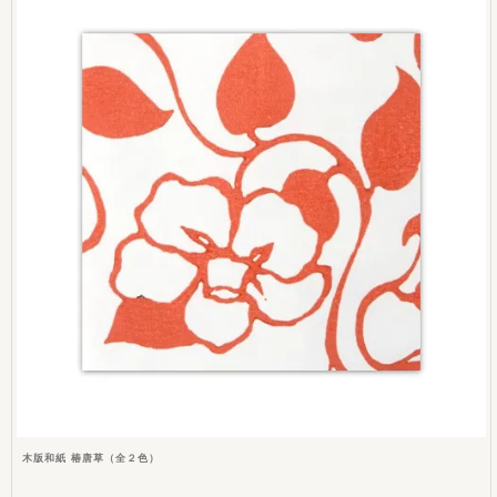
木版和紙 椿唐草（全２色）