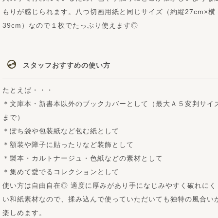
もりが感じられます。八つ切画用紙と同じサイズ（約縦27cm×横
39cm）なので１枚でたっぷり使えます◎
スタッフおすすめの使い方
たとえば・・・
＊文庫本・新書本以外のブックカバーとして（最大Ａ５変判サイ
まで）
＊ぽち袋や包装紙など包む紙として
＊額装や障子に貼ったりなど装飾として
＊製本・カルトナージュ・色紙などの素材として
＊集めて愛でるコレクションとして
使い方は自由自在◎ 適度に厚みがあり手になじみやすく破れにく
い和紙素材なので、揉み込んで使っていただいても独特の風合い
楽しめます。