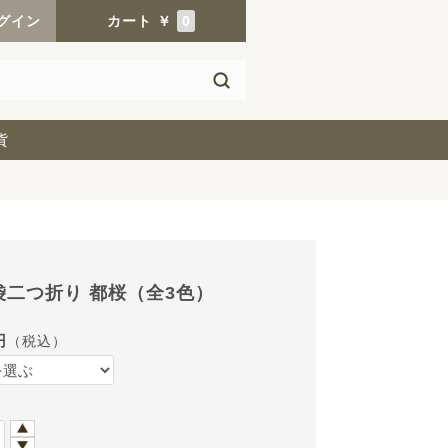
グイン
カート
￥
0
貨
袋二つ折り 都桜（全3色）
円
（税込）