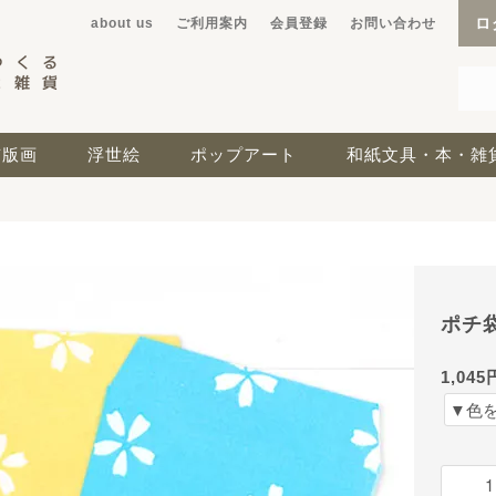
ロ
about us
ご利用案内
会員登録
お問い合わせ
京版画
浮世絵
ポップアート
和紙文具・本・雑
ポチ
1,045