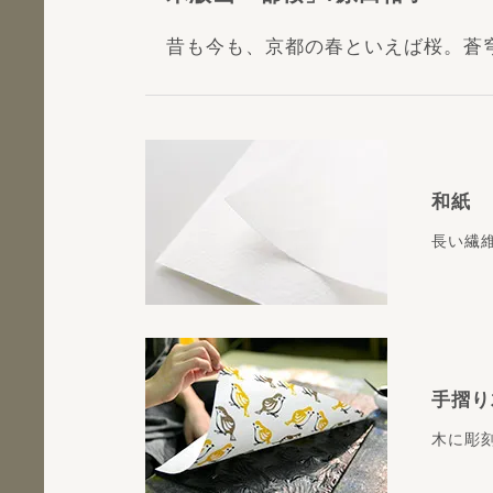
昔も今も、京都の春といえば桜。蒼
和紙
長い繊
手摺り
木に彫