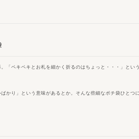
袋
形。「ペキペキとお札を細かく折るのはちょっと・・・」とい
心ばかり」という意味があるとか。そんな些細なポチ袋ひとつ