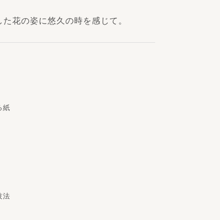
した花の姿に悠久の時を感じて。
る紙
技法