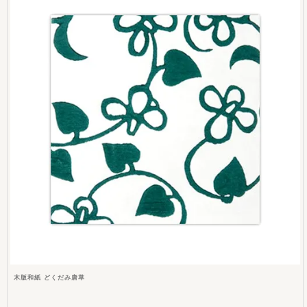
木版和紙 どくだみ唐草