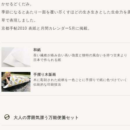
かせるどくだみ。
季節になるとあたり一面を覆い尽くすほどの生き生きとした生命力を
草で表現しました。
京都手帖2010 表紙と月間カレンダー5月に掲載。
和紙
長い繊維が絡み合い高い強度と独特の風合いを持つ古来より
日本で作られる紙
手摺り木版画
木に彫刻された絵柄を一色ごとに手摺りで紙に色づけていく
伝統的な印刷技法
大人の雰囲気漂う万能便箋セット