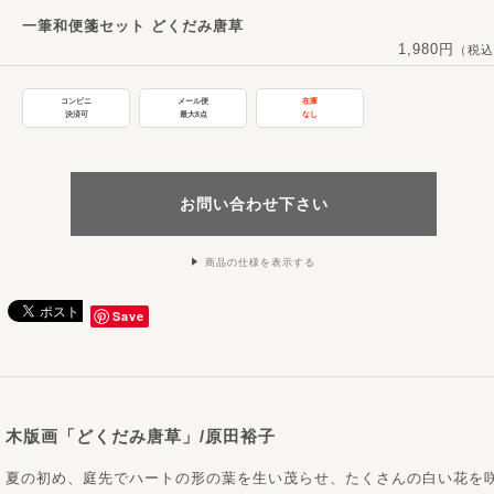
一筆和便箋セット どくだみ唐草
1,980円
（税込
コンビニ
メール便
在庫
決済可
最大8点
なし
お問い合わせ下さい
商品の仕様を表示する
Save
木版画「どくだみ唐草」/原田裕子
夏の初め、庭先でハートの形の葉を生い茂らせ、たくさんの白い花を