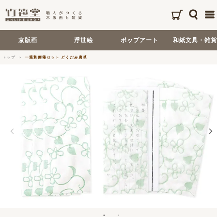
京版画
浮世絵
ポップアート
和紙文具・雑貨
トップ
一筆和便箋セット どくだみ唐草