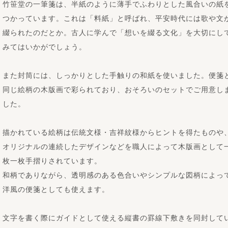
竹笹堂の一筆箋は、半紙のように薄手でふわりとした風合いの紙
つかっています。これは「料紙」と呼ばれ、平安時代には歌や文
綴られたのだとか。古人に学んで「想いを綴る文化」を大切にし
みてはいかがでしょう。
また封筒には、しっかりとした手触りの和紙を使いました。便箋
同じ絵柄の木版画で彩られており、おそろいのセットでご用意し
した。
描かれている絵柄は伝統文様・吉祥紋様からヒントを得たものや
オリジナルの連続したデザインなどを職人によって木版画として
枚一枚手摺りされています。
和柄でありながら、透明感のある色合いやシンプルな図柄によっ
洋風の便箋としても使えます。
文字を書く際にガイドとして使える縦書の罫線下敷きを同封して