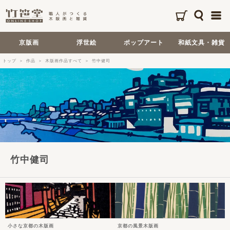
京版画
浮世絵
ポップアート
和紙文具・雑貨
トップ
作品
木版画作品すべて
竹中健司
竹中健司
小さな京都の木版画
京都の風景木版画