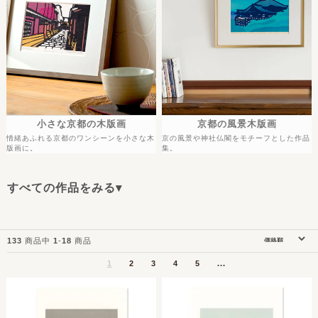
小さな京都の木版画
京都の風景木版画
情緒あふれる京都のワンシーンを小さな木
京の風景や神社仏閣をモチーフとした作品
版画に。
集。
すべての作品をみる▾
133
商品中
1
-
18
商品
1
2
3
4
5
...