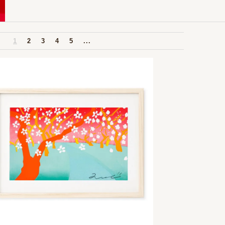
1
2
3
4
5
...