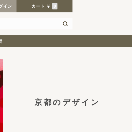
グイン
カート
￥
0
貨
京都のデザイン