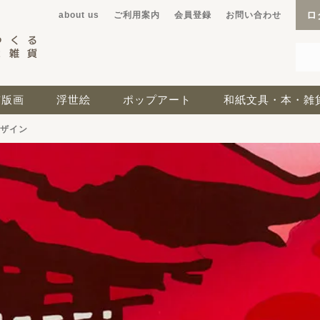
ロ
about us
ご利用案内
会員登録
お問い合わせ
京版画
浮世絵
ポップアート
和紙文具・本・雑
ザイン