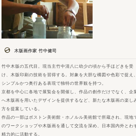
木版画作家 竹中健司
竹中木版の五代目。現当主竹中清八に幼少の頃から手ほどきを受
け、木版印刷の技術を習得する。対象を大胆な構図や色彩で捉え
シンプルかつ奥行ある表現で独特の世界観を持つ。
京都を中心に各地で展覧会を開催し、作品の創作だけでなく、企
へ木版画を用いたデザインを提供するなど、新たな木版画の楽し
方を提案している。
作品の一部はボストン美術館・ホノルル美術館で所蔵され、現地
のワークショップや木版画を通して交流を深め、日本国内外とわ
精力的に活動する。