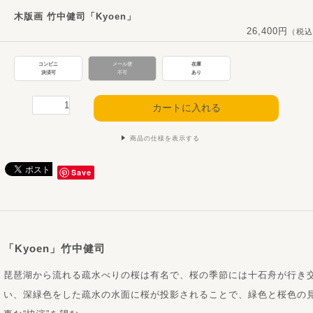
木版画 竹中健司「Kyoen」
26,400円
（税込
コンビニ
メール便
在庫
決済可
不可
あり
商品の仕様を表示する
Save
「Kyoen」竹中健司
琵琶湖から流れる疏水べりの桜は有名で、桜の季節には十石舟が行き
い、深緑色をした疏水の水面に桜が投影されることで、緑色と桜色の