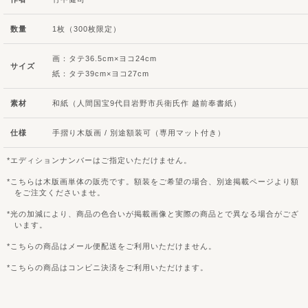
数量
1枚（300枚限定）
画：タテ36.5cm×ヨコ24cm
サイズ
紙：タテ39cm×ヨコ27cm
素材
和紙（人間国宝9代目岩野市兵衛氏作 越前奉書紙）
仕様
手摺り木版画 / 別途額装可（専用マット付き）
エディションナンバーはご指定いただけません。
こちらは木版画単体の販売です。額装をご希望の場合、別途掲載ページより額
をご注文くださいませ。
光の加減により、商品の色合いが掲載画像と実際の商品とで異なる場合がござ
います。
こちらの商品はメール便配送をご利用いただけません。
こちらの商品はコンビニ決済をご利用いただけます。