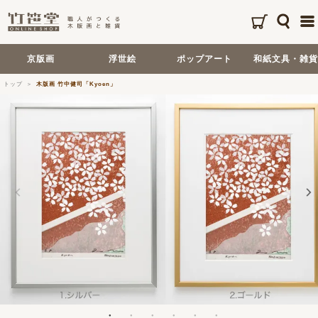
京版画
浮世絵
ポップアート
和紙文具・雑貨
トップ
木版画 竹中健司「Kyoen」