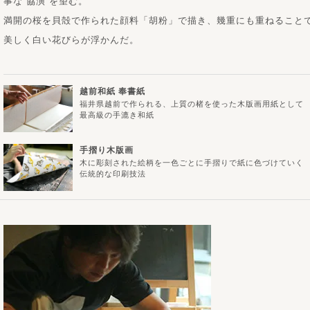
事な“協演”を望む。
満開の桜を貝殻で作られた顔料「胡粉」で描き、幾重にも重ねること
美しく白い花びらが浮かんだ。
越前和紙 奉書紙
福井県越前で作られる、上質の楮を使った木版画用紙として
最高級の手漉き和紙
手摺り木版画
木に彫刻された絵柄を一色ごとに手摺りで紙に色づけていく
伝統的な印刷技法