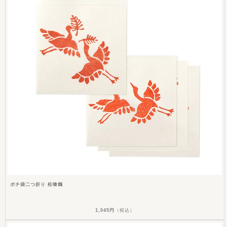
ポチ袋二つ折り 松喰鶴
1,045円
（税込）