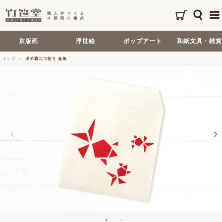
京版画
浮世絵
ポップアート
和紙文具・雑貨
トップ
ポチ袋二つ折り 金魚