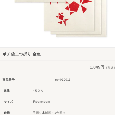
ポチ袋二つ折り 金魚
1,045円
（税込
商品番号
po-010011
数量
4枚入り
サイズ
約9cm×9cm
仕様
手摺り木版画・1色摺り