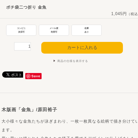
ポチ袋二つ折り 金魚
1,045円
（税込
コンビニ
メール便
在庫
決済可
利用可
あり
商品の仕様を表示する
Save
木版画「金魚」/原田裕子
大小様々な金魚たちが泳ぎまわり、一枚一枚異なる絵柄で描き分けて
ます。