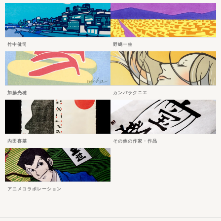
竹中健司
野嶋一生
加藤光穂
カンバラクニエ
内田喜基
その他の作家・作品
アニメコラボレーション