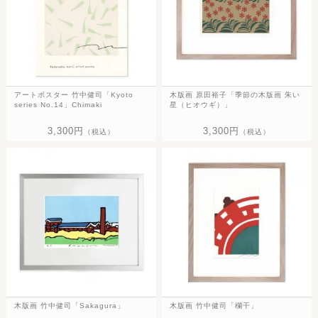
アートポスター 竹中健司「Kyoto
木版画 原田裕子「季節の木版画 朱い
series No.14」Chimaki
星（ヒオウギ）」
3,300円
3,300円
（税込）
（税込）
木版画 竹中健司「Sakagura」
木版画 竹中健司「欄干」