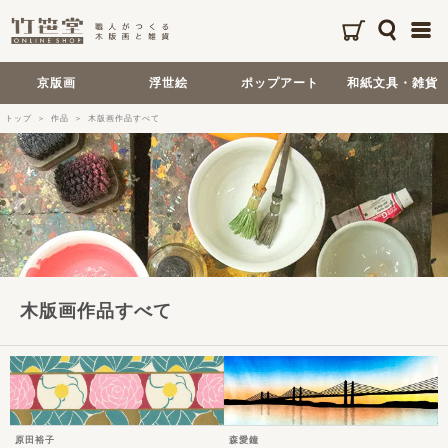
京版画
浮世絵
ポップアート
和紙文具・雑貨
トップ
作品
木版画作品すべて
木版画作品すべて
原田裕子
森愛鐘