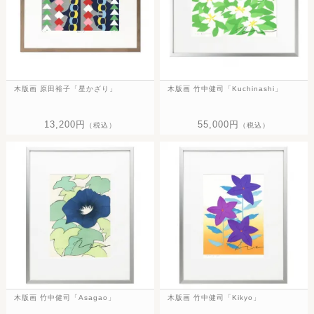
木版画 原田裕子「星かざり」
木版画 竹中健司「Kuchinashi」
13,200円
55,000円
（税込）
（税込）
木版画 竹中健司「Asagao」
木版画 竹中健司「Kikyo」