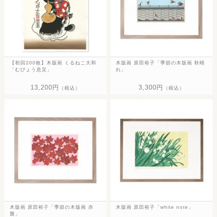
【初回200枚】木版画 くるねこ大和
木版画 原田裕子「季節の木版画 秋晴
「むびょう息災」
れ」
13,200円
3,300円
（税込）
（税込）
木版画 原田裕子「季節の木版画 赤
木版画 原田裕子「white note」
襲」