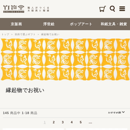
京版画
浮世絵
ポップアート
和紙文具・雑貨
トップ
目的で選ぶギフト
縁起物でお祝い
縁起物でお祝い
145
商品中
1
-
18
商品
1
2
3
4
5
...